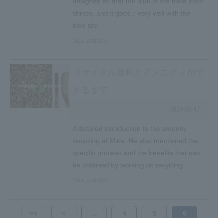
designed so that the blue of the mine color
shines, and it goes ♪ very well with the
blue sky
See articles
リサイクル原料とアメニティがで
きるまで
2024-06-17
A detailed introduction to the amenity
recycling at Mine. He also mentioned the
specific process and the benefits that can
be obtained by working on recycling.
See articles
<<
<
…
4
5
6