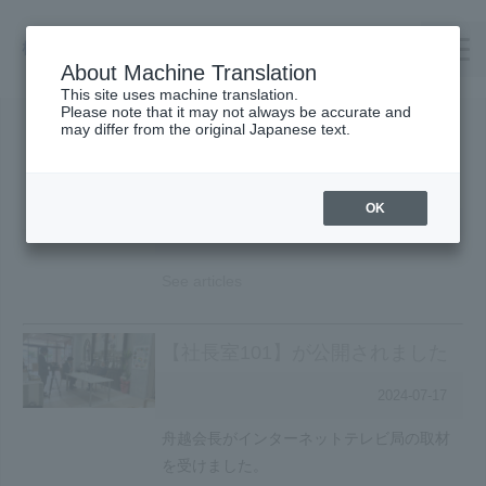
About Machine Translation
This site uses machine translation.
Please note that it may not always be accurate and
TOP
may differ from the original Japanese text.
台風の影響による臨時休業につい
Company Profile
て
TAKENOWA
OK
2024-08-29
Careers
Contact us
See articles
Request Catalog
【社長室101】が公開されました
オンラインショップ
2024-07-17
舟越会長がインターネットテレビ局の取材
を受けました。