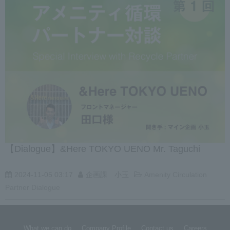
【Dialogue】&Here TOKYO UENO Mr. Taguchi
2024-11-05 03:17
企画課 小玉
Amenity Circulation
Partner Dialogue
What we can do
Company Profile
Contact us
Careers